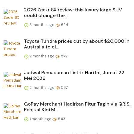
2026 Zeekr 8X review: this luxury large SUV
could change the...
3 months ago
624
Toyota Tundra prices cut by about $20,000 in
Australia to cl...
2 months ago
572
Jadwal Pemadaman Listrik Hari Ini, Jumat 22
Mei 2026
2 months ago
567
GoPay Merchant Hadirkan Fitur Tagih via QRIS,
Penjual Kini M...
1 month ago
543