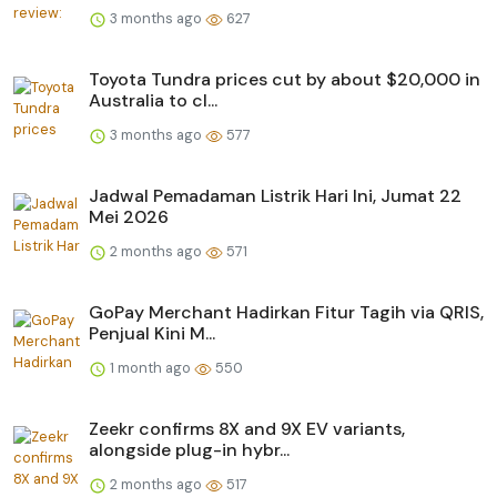
3 months ago
627
Toyota Tundra prices cut by about $20,000 in
Australia to cl...
3 months ago
577
Jadwal Pemadaman Listrik Hari Ini, Jumat 22
Mei 2026
2 months ago
571
GoPay Merchant Hadirkan Fitur Tagih via QRIS,
Penjual Kini M...
1 month ago
550
Zeekr confirms 8X and 9X EV variants,
alongside plug-in hybr...
2 months ago
517