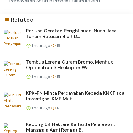
Percayakan Seluruh Proses Hukum ke APH
Related
Perluas Gerakan Penghijauan, Nusa Jaya
Tanam Ratusan Bibit D...
1 hour ago
18
Tembus Lereng Curam Bromo, Menhut
Optimalkan 3 Helikopter Wa...
1 hour ago
15
KPK-PN Minta Percayakan Kepada KNKT soal
Investigasi KMP Mut...
1 hour ago
17
Kepung 64 Hektare Karhutla Pelalawan,
Manggala Agni Rengat B...