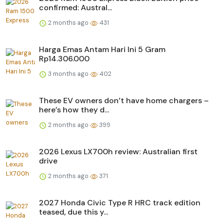
confirmed: Austral...
2 months ago
431
Harga Emas Antam Hari Ini 5 Gram
Rp14.306.000
3 months ago
402
These EV owners don’t have home chargers –
here’s how they d...
2 months ago
399
2026 Lexus LX700h review: Australian first
drive
2 months ago
371
2027 Honda Civic Type R HRC track edition
teased, due this y...