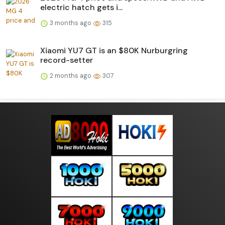
electric hatch gets i...
3 months ago
315
Xiaomi YU7 GT is an $80K Nurburgring
record-setter
2 months ago
307