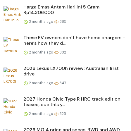
Harga Emas Antam Hari Ini 5 Gram
Rp14.306.000
3 months ago
385
These EV owners don’t have home chargers –
here’s how they d...
2 months ago
382
2026 Lexus LX700h review: Australian first
drive
2 months ago
347
2027 Honda Civic Type R HRC track edition
teased, due this y...
2 months ago
325
2026 MG 4 price and specs: RWD and AWD