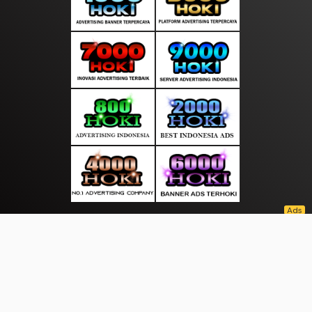
About Us
·
Contact Us
·
Terms & Conditions
·
© saranainfo.com 2026. All rights are reserved
|
|
|
|