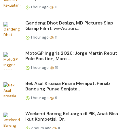
1 hour ago
11
Gandeng Dhot Design, MD Pictures Siap
Garap Film Live-Action...
1 hour ago
11
MotoGP Inggris 2026: Jorge Martin Rebut
Pole Position, Marc ...
1 hour ago
18
Bek Asal Kroasia Resmi Merapat, Persib
Bandung Punya Senjata...
1 hour ago
9
Weekend Bareng Keluarga di PIK, Anak Bisa
Ikut Kompetisi, Or...
2 hours ago
10