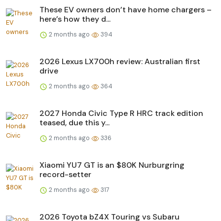
These EV owners don’t have home chargers –
here’s how they d...
2 months ago
394
2026 Lexus LX700h review: Australian first
drive
2 months ago
364
2027 Honda Civic Type R HRC track edition
teased, due this y...
2 months ago
336
Xiaomi YU7 GT is an $80K Nurburgring
record-setter
2 months ago
317
2026 Toyota bZ4X Touring vs Subaru