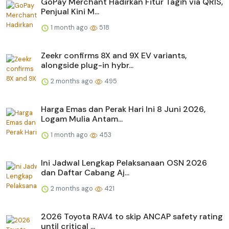
GoPay Merchant Hadirkan Fitur Tagih via QRIS,
Penjual Kini M...
1 month ago
518
Zeekr confirms 8X and 9X EV variants,
alongside plug-in hybr...
2 months ago
495
Harga Emas dan Perak Hari Ini 8 Juni 2026,
Logam Mulia Antam...
1 month ago
453
Ini Jadwal Lengkap Pelaksanaan OSN 2026
dan Daftar Cabang Aj...
2 months ago
421
2026 Toyota RAV4 to skip ANCAP safety rating
until critical ...