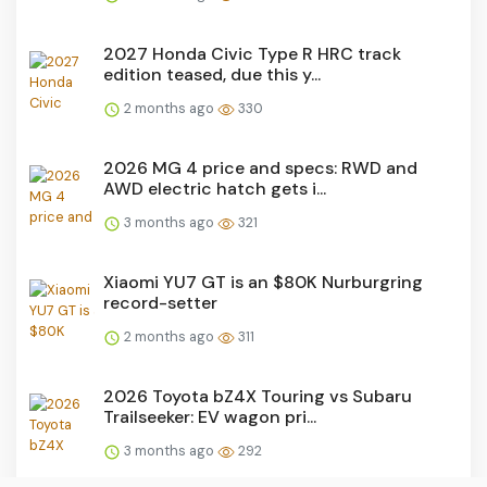
2027 Honda Civic Type R HRC track
edition teased, due this y...
2 months ago
330
2026 MG 4 price and specs: RWD and
AWD electric hatch gets i...
3 months ago
321
Xiaomi YU7 GT is an $80K Nurburgring
record-setter
2 months ago
311
2026 Toyota bZ4X Touring vs Subaru
Trailseeker: EV wagon pri...
3 months ago
292