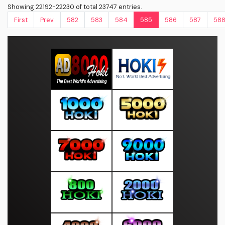
Showing 22192-22230 of total 23747 entries.
First
Prev.
582
583
584
585
586
587
58