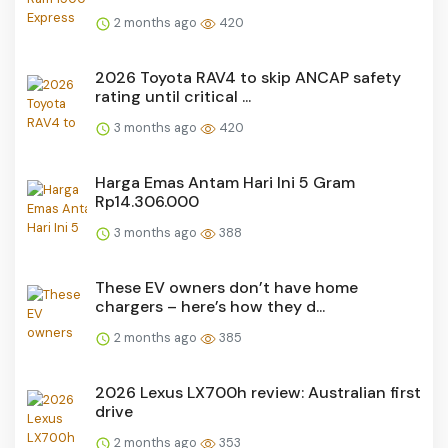
2 months ago
420
2026 Toyota RAV4 to skip ANCAP safety
rating until critical ...
3 months ago
420
Harga Emas Antam Hari Ini 5 Gram
Rp14.306.000
3 months ago
388
These EV owners don’t have home
chargers – here’s how they d...
2 months ago
385
2026 Lexus LX700h review: Australian first
drive
2 months ago
353