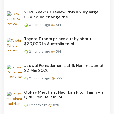
2026 Zeekr 8X review: this luxury large
SUV could change the...
3 months ago
614
Toyota Tundra prices cut by about
$20,000 in Australia to cl...
2 months ago
561
Jadwal Pemadaman Listrik Hari Ini, Jumat
22 Mei 2026
2 months ago
555
GoPay Merchant Hadirkan Fitur Tagih via
QRIS, Penjual Kini M...
1 month ago
529