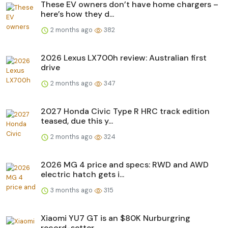
These EV owners don’t have home chargers –
here’s how they d...
2 months ago
382
2026 Lexus LX700h review: Australian first
drive
2 months ago
347
2027 Honda Civic Type R HRC track edition
teased, due this y...
2 months ago
324
2026 MG 4 price and specs: RWD and AWD
electric hatch gets i...
3 months ago
315
Xiaomi YU7 GT is an $80K Nurburgring
record-setter