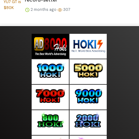
2 months ago
307