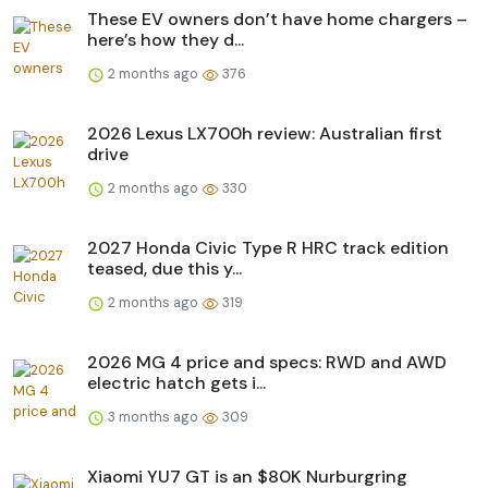
These EV owners don’t have home chargers –
here’s how they d...
2 months ago
376
2026 Lexus LX700h review: Australian first
drive
2 months ago
330
2027 Honda Civic Type R HRC track edition
teased, due this y...
2 months ago
319
2026 MG 4 price and specs: RWD and AWD
electric hatch gets i...
3 months ago
309
Xiaomi YU7 GT is an $80K Nurburgring