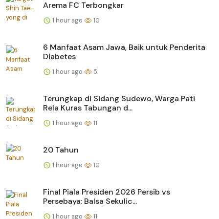
Arema FC Terbongkar
1 hour ago
10
6 Manfaat Asam Jawa, Baik untuk Penderita
Diabetes
1 hour ago
5
Terungkap di Sidang Sudewo, Warga Pati
Rela Kuras Tabungan d...
1 hour ago
11
20 Tahun
1 hour ago
10
Final Piala Presiden 2026 Persib vs
Persebaya: Balsa Sekulic...
1 hour ago
11