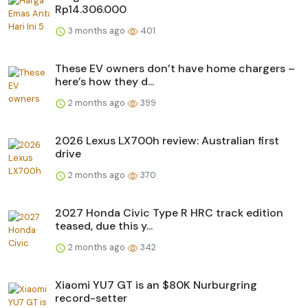
Rp14.306.000
3 months ago
401
These EV owners don’t have home chargers –
here’s how they d...
2 months ago
399
2026 Lexus LX700h review: Australian first
drive
2 months ago
370
2027 Honda Civic Type R HRC track edition
teased, due this y...
2 months ago
342
Xiaomi YU7 GT is an $80K Nurburgring
record-setter