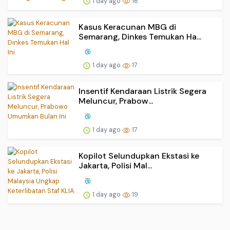
1 day ago
16
Kasus Keracunan MBG di
Semarang, Dinkes Temukan Ha...
1 day ago
17
Insentif Kendaraan Listrik Segera
Meluncur, Prabow...
1 day ago
17
Kopilot Selundupkan Ekstasi ke
Jakarta, Polisi Mal...
1 day ago
19