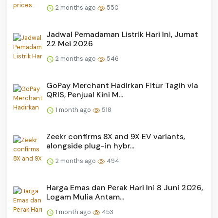
2 months ago
550
Jadwal Pemadaman Listrik Hari Ini, Jumat
22 Mei 2026
2 months ago
546
GoPay Merchant Hadirkan Fitur Tagih via
QRIS, Penjual Kini M...
1 month ago
518
Zeekr confirms 8X and 9X EV variants,
alongside plug-in hybr...
2 months ago
494
Harga Emas dan Perak Hari Ini 8 Juni 2026,
Logam Mulia Antam...
1 month ago
453