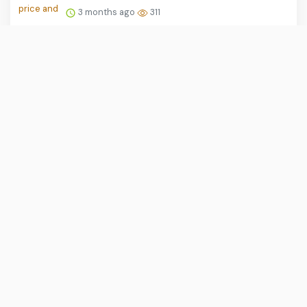
3 months ago
311
Xiaomi YU7 GT is an $80K Nurburgring
record-setter
2 months ago
303