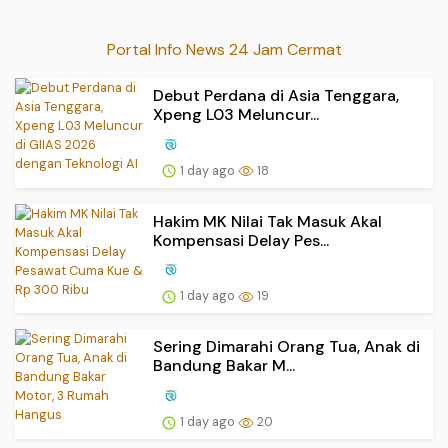
Portal Info News 24 Jam Cermat
Debut Perdana di Asia Tenggara,
Xpeng L03 Meluncur...
1 day ago
18
Hakim MK Nilai Tak Masuk Akal
Kompensasi Delay Pes...
1 day ago
19
Sering Dimarahi Orang Tua, Anak di
Bandung Bakar M...
1 day ago
20