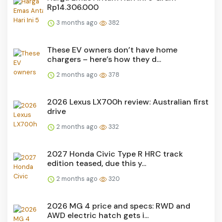
Rp14.306.000
3 months ago
382
These EV owners don’t have home
chargers – here’s how they d...
2 months ago
378
2026 Lexus LX700h review: Australian first
drive
2 months ago
332
2027 Honda Civic Type R HRC track
edition teased, due this y...
2 months ago
320
2026 MG 4 price and specs: RWD and
AWD electric hatch gets i...