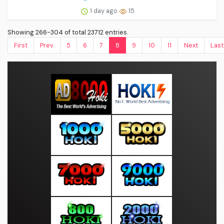
1 day ago
15
Showing 266-304 of total 23712 entries.
First
Prev.
5
6
7
8
9
10
11
Next
Last