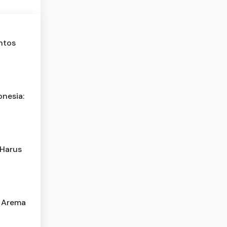
ntos
onesia:
 Harus
s Arema