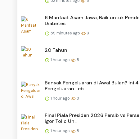
52 minutes ago
8
6 Manfaat Asam Jawa, Baik untuk Pende
Diabetes
59 minutes ago
3
20 Tahun
1 hour ago
8
Banyak Pengeluaran di Awal Bulan? Ini 4
Pengeluaran Leb...
1 hour ago
8
Final Piala Presiden 2026 Persib vs Pers
Igor Tolic Un...
1 hour ago
8