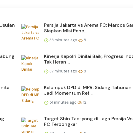
 Usulan
Persija Jakarta vs Arema FC: Marcos Sa
Siapkan Misi Pene...
33 minutes ago
8
Gabung
Kinerja Kapolri Dinilai Baik, Progress Ind
Tak Heran ...
37 minutes ago
8
nita
Kelompok DPD di MPR: Sidang Tahunan
Jadi Momentum Refl...
51 minutes ago
12
ng
Target Shin Tae-yong di Laga Persija V
FC Terbongkar