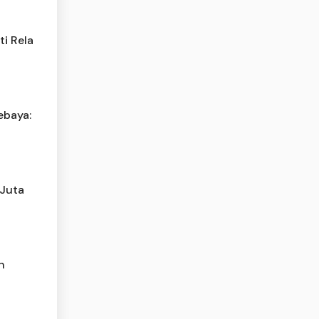
i Rela
ebaya:
 Juta
n