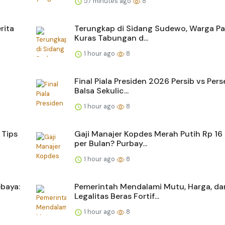
57 minutes ago
8
rita
Terungkap di Sidang Sudewo, Warga Pat
Kuras Tabungan d...
1 hour ago
8
Final Piala Presiden 2026 Persib vs Pers
Balsa Sekulic...
1 hour ago
8
 Tips
Gaji Manajer Kopdes Merah Putih Rp 16
per Bulan? Purbay...
1 hour ago
8
ebaya:
Pemerintah Mendalami Mutu, Harga, da
Legalitas Beras Fortif...
1 hour ago
8