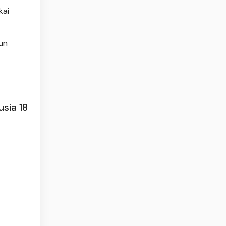
kai
un
sia 18