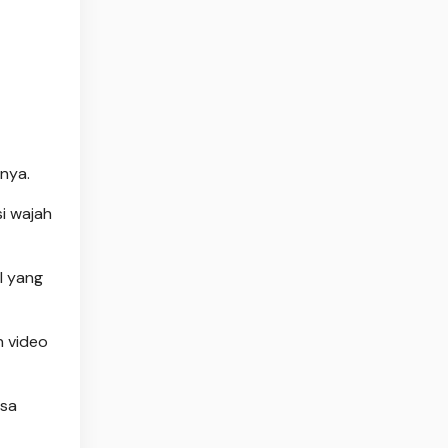
nya.
i wajah
I yang
n video
isa