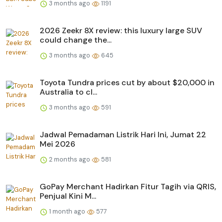
3 months ago
1191
2026 Zeekr 8X review: this luxury large SUV
could change the...
3 months ago
645
Toyota Tundra prices cut by about $20,000 in
Australia to cl...
3 months ago
591
Jadwal Pemadaman Listrik Hari Ini, Jumat 22
Mei 2026
2 months ago
581
GoPay Merchant Hadirkan Fitur Tagih via QRIS,
Penjual Kini M...
1 month ago
577