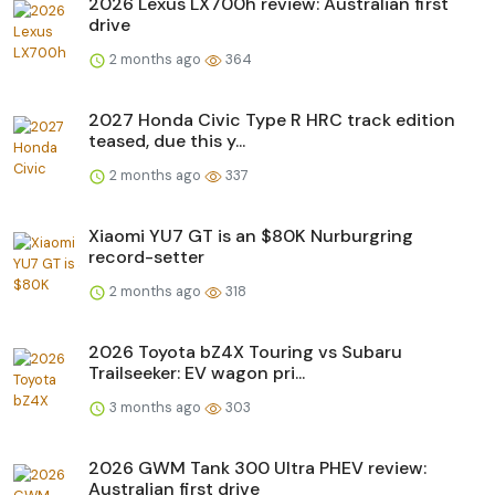
2026 Lexus LX700h review: Australian first
drive
2 months ago
364
2027 Honda Civic Type R HRC track edition
teased, due this y...
2 months ago
337
Xiaomi YU7 GT is an $80K Nurburgring
record-setter
2 months ago
318
2026 Toyota bZ4X Touring vs Subaru
Trailseeker: EV wagon pri...
3 months ago
303
2026 GWM Tank 300 Ultra PHEV review:
Australian first drive