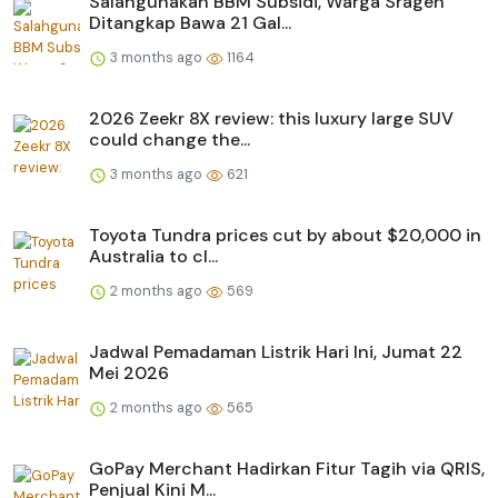
Salahgunakan BBM Subsidi, Warga Sragen
Ditangkap Bawa 21 Gal...
3 months ago
1164
2026 Zeekr 8X review: this luxury large SUV
could change the...
3 months ago
621
Toyota Tundra prices cut by about $20,000 in
Australia to cl...
2 months ago
569
Jadwal Pemadaman Listrik Hari Ini, Jumat 22
Mei 2026
2 months ago
565
GoPay Merchant Hadirkan Fitur Tagih via QRIS,
Penjual Kini M...