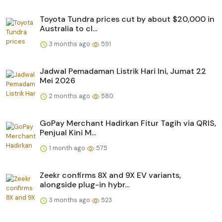
Toyota Tundra prices cut by about $20,000 in
Australia to cl...
3 months ago
591
Jadwal Pemadaman Listrik Hari Ini, Jumat 22
Mei 2026
2 months ago
580
GoPay Merchant Hadirkan Fitur Tagih via QRIS,
Penjual Kini M...
1 month ago
575
Zeekr confirms 8X and 9X EV variants,
alongside plug-in hybr...
3 months ago
523