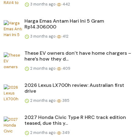
3 months ago
442
Harga Emas Antam Hari Ini 5 Gram
Rp14.306.000
3 months ago
412
These EV owners don’t have home chargers –
here’s how they d...
2 months ago
409
2026 Lexus LX700h review: Australian first
drive
2 months ago
385
2027 Honda Civic Type R HRC track edition
teased, due this y...
2 months ago
349