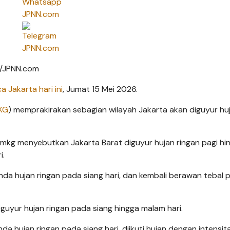
am/JPNN.com
a Jakarta hari ini
, Jumat 15 Mei 2026.
KG
) memprakirakan sebagian wilayah Jakarta akan diguyur hu
bmkg menyebutkan Jakarta Barat diguyur hujan ringan pagi hi
i.
landa hujan ringan pada siang hari, dan kembali berawan tebal 
iguyur hujan ringan pada siang hingga malam hari.
nda hujan ringan pada siang hari, diikuti hujan dengan intensit