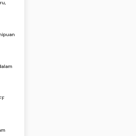
ru,
enipuan
dalam
FF
lam