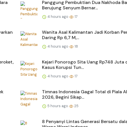
dara
Panggung Pembuktian Dua Nakhoda Ba
Berujung Senyum Bernar...
4 hours ago
17
warkan
Wanita Asal Kalimantan Jadi Korban P
Daring Rp 6,7 M,...
4 hours ago
18
roket,
Kejari Ponorogo Sita Uang Rp748 Juta 
Kasus Korupsi Tun...
4 hours ago
17
ek
Timnas Indonesia Gagal Total di Piala A
2026, Begini Sikap...
5 hours ago
25
a
8 Penyanyi Lintas Generasi Bersatu da
Warna Warni Indones...