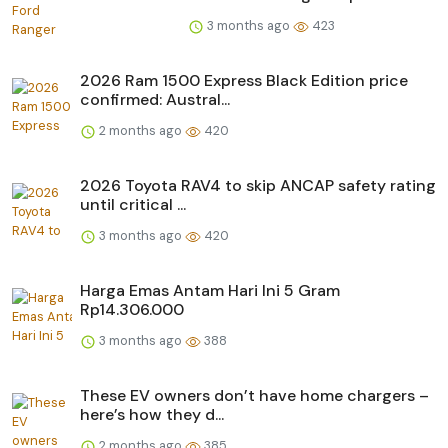
3 months ago
423
2026 Ram 1500 Express Black Edition price
confirmed: Austral...
2 months ago
420
2026 Toyota RAV4 to skip ANCAP safety rating
until critical ...
3 months ago
420
Harga Emas Antam Hari Ini 5 Gram
Rp14.306.000
3 months ago
388
These EV owners don’t have home chargers –
here’s how they d...
2 months ago
385