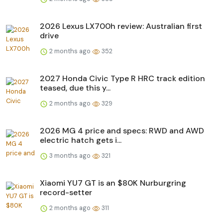
2026 Lexus LX700h review: Australian first
drive
2 months ago
352
2027 Honda Civic Type R HRC track edition
teased, due this y...
2 months ago
329
2026 MG 4 price and specs: RWD and AWD
electric hatch gets i...
3 months ago
321
Xiaomi YU7 GT is an $80K Nurburgring
record-setter
2 months ago
311