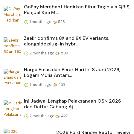
GoPay Merchant Hadirkan Fitur Tagih via QRIS,
Penjual Kini M...
1 month ago
528
Zeekr confirms 8X and 9X EV variants,
alongside plug-in hybr...
2 months ago
503
Harga Emas dan Perak Hari Ini 8 Juni 2026,
Logam Mulia Antam...
1 month ago
459
Ini Jadwal Lengkap Pelaksanaan OSN 2026
dan Daftar Cabang Aj...
2 months ago
427
2026 Ford Ranger Raptor review