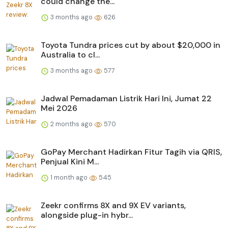
could change the...
3 months ago
626
Toyota Tundra prices cut by about $20,000 in
Australia to cl...
3 months ago
577
Jadwal Pemadaman Listrik Hari Ini, Jumat 22
Mei 2026
2 months ago
570
GoPay Merchant Hadirkan Fitur Tagih via QRIS,
Penjual Kini M...
1 month ago
545
Zeekr confirms 8X and 9X EV variants,
alongside plug-in hybr...