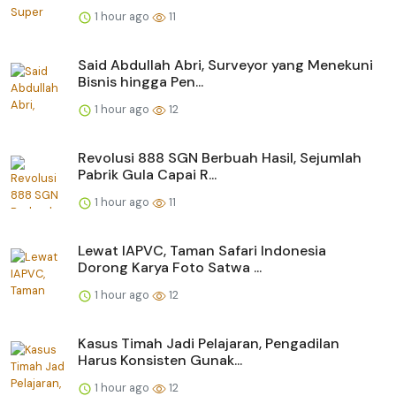
1 hour ago
11
Said Abdullah Abri, Surveyor yang Menekuni
Bisnis hingga Pen...
1 hour ago
12
Revolusi 888 SGN Berbuah Hasil, Sejumlah
Pabrik Gula Capai R...
1 hour ago
11
Lewat IAPVC, Taman Safari Indonesia
Dorong Karya Foto Satwa ...
1 hour ago
12
Kasus Timah Jadi Pelajaran, Pengadilan
Harus Konsisten Gunak...
1 hour ago
12