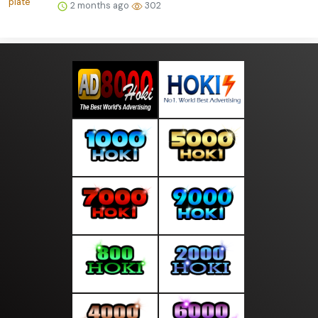
2 months ago
302