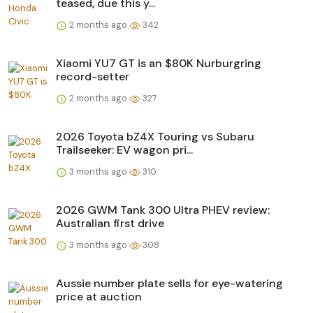
teased, due this y...
2 months ago
342
Xiaomi YU7 GT is an $80K Nurburgring
record-setter
2 months ago
327
2026 Toyota bZ4X Touring vs Subaru
Trailseeker: EV wagon pri...
3 months ago
310
2026 GWM Tank 300 Ultra PHEV review:
Australian first drive
3 months ago
308
Aussie number plate sells for eye-watering
price at auction