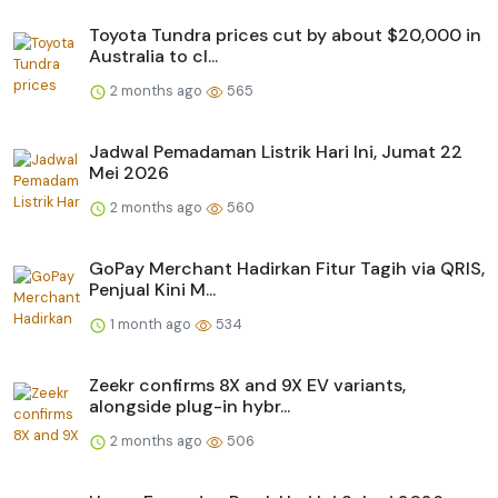
Toyota Tundra prices cut by about $20,000 in
Australia to cl...
2 months ago
565
Jadwal Pemadaman Listrik Hari Ini, Jumat 22
Mei 2026
2 months ago
560
GoPay Merchant Hadirkan Fitur Tagih via QRIS,
Penjual Kini M...
1 month ago
534
Zeekr confirms 8X and 9X EV variants,
alongside plug-in hybr...
2 months ago
506