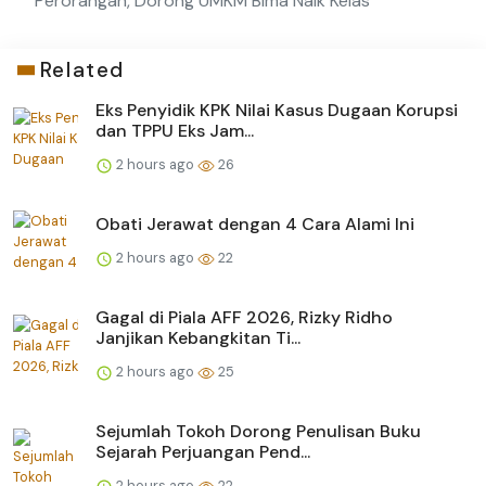
Perorangan, Dorong UMKM Bima Naik Kelas
Related
Eks Penyidik KPK Nilai Kasus Dugaan Korupsi
dan TPPU Eks Jam...
2 hours ago
26
Obati Jerawat dengan 4 Cara Alami Ini
2 hours ago
22
Gagal di Piala AFF 2026, Rizky Ridho
Janjikan Kebangkitan Ti...
2 hours ago
25
Sejumlah Tokoh Dorong Penulisan Buku
Sejarah Perjuangan Pend...
2 hours ago
22