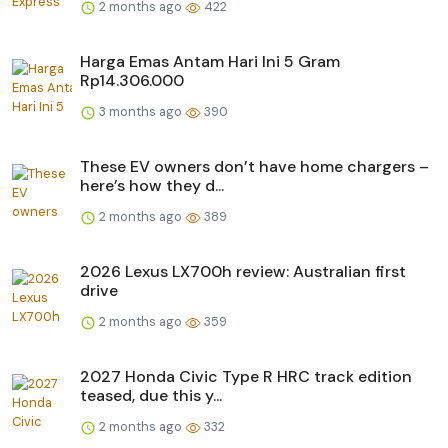
2 months ago
422
Harga Emas Antam Hari Ini 5 Gram
Rp14.306.000
3 months ago
390
These EV owners don’t have home chargers –
here’s how they d...
2 months ago
389
2026 Lexus LX700h review: Australian first
drive
2 months ago
359
2027 Honda Civic Type R HRC track edition
teased, due this y...
2 months ago
332