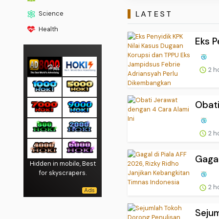
LATEST
Science
Health
Eks P
2 h
Obati
2 h
Gagal
Hidden in mobile, Best
for skyscrapers.
2 h
Sejum