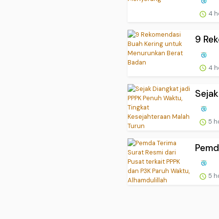
4 h
9 Rek
4 h
Sejak
5 h
Pemda
5 h