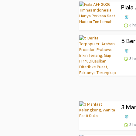
Piala
3 h
5 Ber
3 h
3 Man
3 h