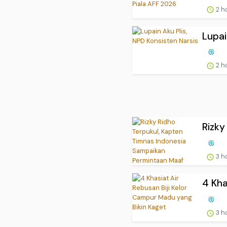
2 h
Lupai
2 h
Rizky
3 h
4 Kha
3 h