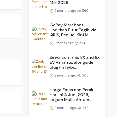
Mei 2026
2 months ago
560
GoPay Merchant
Hadirkan Fitur Tagih via
QRIS, Penjual Kini M...
1 month ago
534
Zeekr confirms 8X and 9X
EV variants, alongside
plug-in hybr...
2 months ago
506
Harga Emas dan Perak
Hari Ini 8 Juni 2026,
Logam Mulia Antam...
2 months ago
462