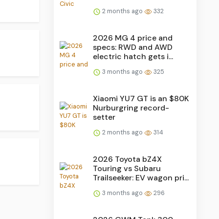
2 months ago
332
2026 MG 4 price and
.
specs: RWD and AWD
electric hatch gets i...
3 months ago
325
Xiaomi YU7 GT is an $80K
Nurburgring record-
setter
2 months ago
314
2026 Toyota bZ4X
Touring vs Subaru
Trailseeker: EV wagon pri...
3 months ago
296