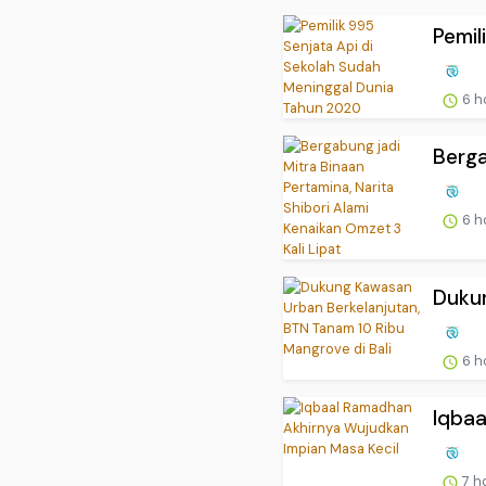
Pemil
6 h
Berga
6 h
Dukun
6 h
Iqbaa
7 h