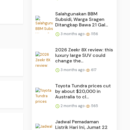
Salahgunakan BBM
Subsidi, Warga Sragen
Ditangkap Bawa 21 Gal...
3 months ago
1156
2026 Zeekr 8X review: this
luxury large SUV could
change the...
3 months ago
617
Toyota Tundra prices cut
by about $20,000 in
Australia to cl...
2 months ago
565
Jadwal Pemadaman
Listrik Hari Ini, Jumat 22