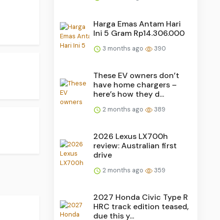
Harga Emas Antam Hari
Ini 5 Gram Rp14.306.000
3 months ago
390
These EV owners don’t
have home chargers –
here’s how they d...
2 months ago
389
2026 Lexus LX700h
review: Australian first
drive
2 months ago
359
2027 Honda Civic Type R
HRC track edition teased,
due this y...