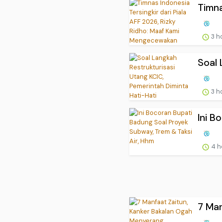
Timna
3 h
Soal 
3 h
Ini B
4 h
7 Man