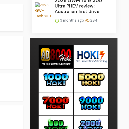
2026 GWM Tank 300
Ultra PHEV review:
Australian first drive
3 months ago
294
.
.