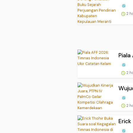
2 h
Piala
2 h
Wujud
2 h
Erick