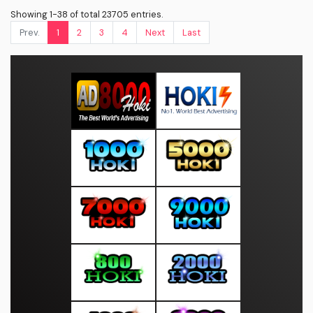
Showing 1-38 of total 23705 entries.
Prev.
1
2
3
4
Next
Last