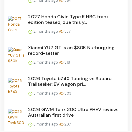
2 months ago
364
2027 Honda Civic Type R HRC track
edition teased, due this y...
2 months ago
337
Xiaomi YU7 GT is an $80K Nurburgring
record-setter
2 months ago
318
2026 Toyota bZ4X Touring vs Subaru
Trailseeker: EV wagon pri...
3 months ago
303
2026 GWM Tank 300 Ultra PHEV review:
Australian first drive
3 months ago
297